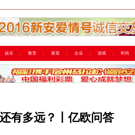
娱乐
教育
家居
企业
游戏
时尚
还有多远？丨亿欧问答