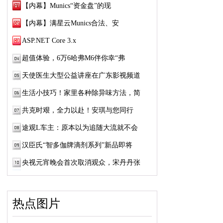
【内幕】Munics“资金盘”的现
【内幕】满星云Munics合法、安
ASP.NET Core 3.x
超值体验，6万6哈弗M6伴你幸“弗
天使医生大型公益讲座在广东影视频道
生活小技巧！家里各种除异味方法，简
共克时艰，全力以赴！安琪与您同行
途观L车主：原本以为追随大流就不会
汉臣氏“智多伽牌滴剂系列”新品即将
央视元宵晚会首次取消观众，宋丹丹张
热点图片