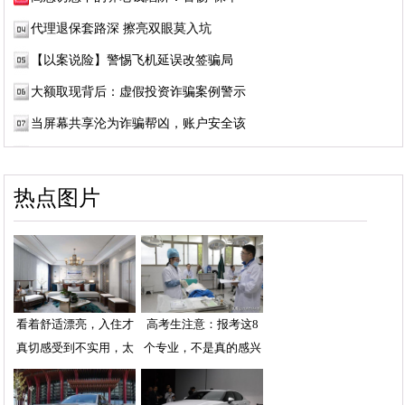
代理退保套路深 擦亮双眼莫入坑
【以案说险】警惕飞机延误改签骗局
大额取现背后：虚假投资诈骗案例警示
当屏幕共享沦为诈骗帮凶，账户安全该
热点图片
看着舒适漂亮，入住才
高考生注意：报考这8
真切感受到不实用，太
个专业，不是真的感兴