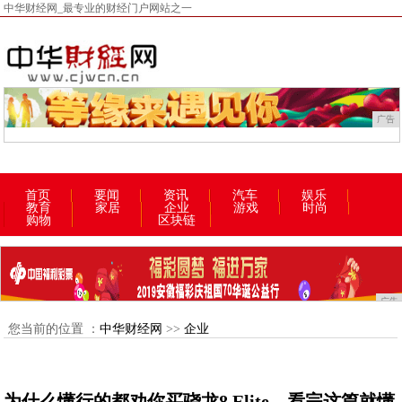
中华财经网_最专业的财经门户网站之一
广告
首页
要闻
资讯
汽车
娱乐
教育
家居
企业
游戏
时尚
购物
区块链
广告
您当前的位置 ：
中华财经网
>>
企业
为什么懂行的都劝你买骁龙8 Elite，看完这篇就懂