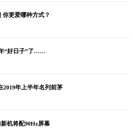
解锁 你更爱哪种方式？
年“好日子”了……
量在2019年上半年名列前茅
加新机将配90Hz屏幕