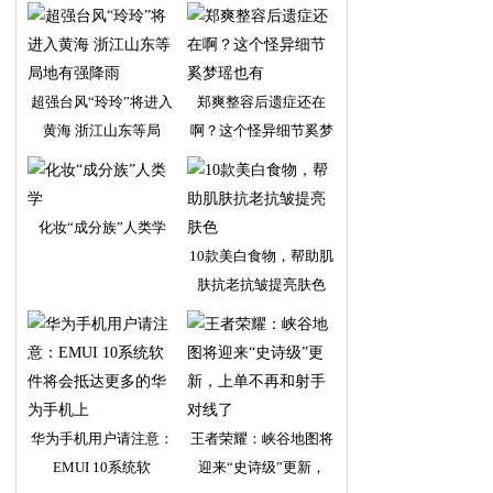
超强台风“玲玲”将进入
郑爽整容后遗症还在
黄海 浙江山东等局
啊？这个怪异细节奚梦
瑶
化妆“成分族”人类学
10款美白食物，帮助肌
肤抗老抗皱提亮肤色
华为手机用户请注意：
王者荣耀：峡谷地图将
EMUI 10系统软
迎来“史诗级”更新，