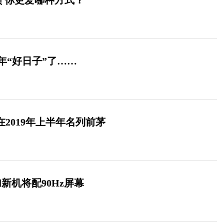
解锁 你更爱哪种方式？
年“好日子”了……
量在2019年上半年名列前茅
加新机将配90Hz屏幕