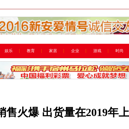
娱乐
教育
家居
企业
游戏
时尚
XR销售火爆 出货量在2019