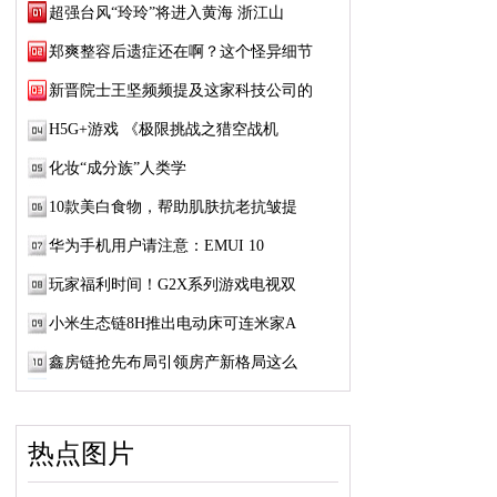
超强台风“玲玲”将进入黄海 浙江山
郑爽整容后遗症还在啊？这个怪异细节
新晋院士王坚频频提及这家科技公司的
H5G+游戏 《极限挑战之猎空战机
化妆“成分族”人类学
10款美白食物，帮助肌肤抗老抗皱提
华为手机用户请注意：EMUI 10
玩家福利时间！G2X系列游戏电视双
小米生态链8H推出电动床可连米家A
​鑫房链抢先布局引领房产新格局这么
热点图片