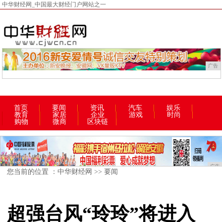
中华财经网_中国最大财经门户网站之一
广告
首页
要闻
资讯
汽车
娱乐
教育
家居
企业
游戏
时尚
购物
微商
区块链
广告
您当前的位置 ：
中华财经网
>>
要闻
超强台风“玲玲”将进入