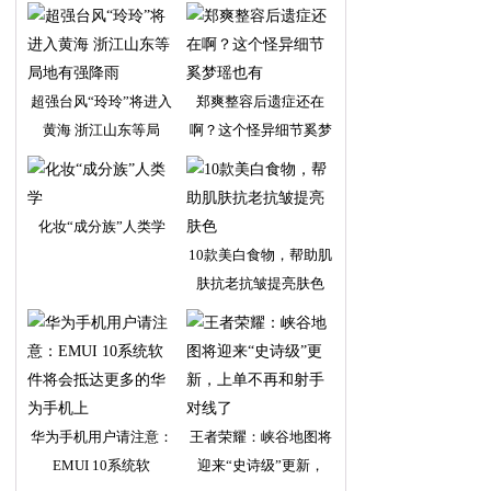
超强台风“玲玲”将进入
郑爽整容后遗症还在
黄海 浙江山东等局
啊？这个怪异细节奚梦
瑶
化妆“成分族”人类学
10款美白食物，帮助肌
肤抗老抗皱提亮肤色
华为手机用户请注意：
王者荣耀：峡谷地图将
EMUI 10系统软
迎来“史诗级”更新，