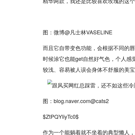
精华两款，我还是比较喜欢玫瑰的这个
图：微博@凡士林VASELINE
而且它自带变色功能，会根据不同的唇部
时候涂它也能get自然好气色，个人
较浅、容易被人误会身体不舒服的美
宝
图：blog.naver
.com
@cats2
$ZtPQYliyTc0$
作为一个能躺着就不坐着的典型懒人，