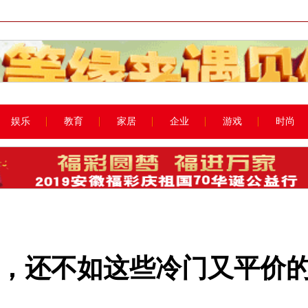
娱乐
教育
家居
企业
游戏
时尚
，还不如这些冷门又平价