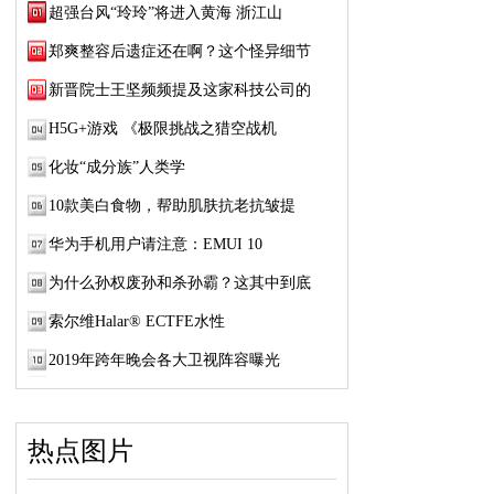
超强台风“玲玲”将进入黄海 浙江山
郑爽整容后遗症还在啊？这个怪异细节
新晋院士王坚频频提及这家科技公司的
H5G+游戏 《极限挑战之猎空战机
化妆“成分族”人类学
10款美白食物，帮助肌肤抗老抗皱提
华为手机用户请注意：EMUI 10
为什么孙权废孙和杀孙霸？这其中到底
索尔维Halar® ECTFE水性
2019年跨年晚会各大卫视阵容曝光
热点图片