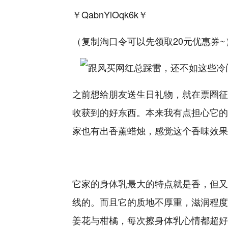
￥QabnYlOqk6k￥
（复制淘口令可以先领取20元优惠券~
之前想给朋友送生日礼物，就在票圈征
收获到的好东西。本来我有点担心它的
家也有出香薰蜡烛，感觉这个香味效果
它家的身体乳最大的特点就是香，但又
线的。而且它的质地
不厚
重，滋润程度
姜花与柑橘，每次擦身体乳心情都超好