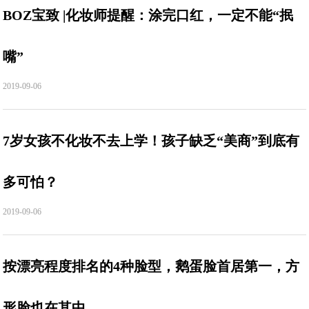
BOZ宝致 |化妆师提醒：涂完口红，一定不能“抿
嘴”
2019-09-06
7岁女孩不化妆不去上学！孩子缺乏“美商”到底有
多可怕？
2019-09-06
按漂亮程度排名的4种脸型，鹅蛋脸首居第一，方
形脸也在其中