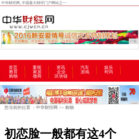
中华财经网_中国最大财经门户网站之一
广告
首页
要闻
资讯
汽车
娱乐
教育
家居
企业
游戏
时尚
购物
微商
区块链
广告
您当前的位置 ：
中华财经网
>>
购物
初恋脸一般都有这4个