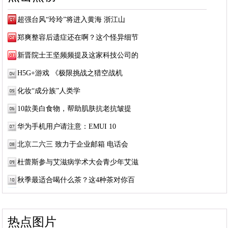
超强台风“玲玲”将进入黄海 浙江山
郑爽整容后遗症还在啊？这个怪异细节
新晋院士王坚频频提及这家科技公司的
H5G+游戏 《极限挑战之猎空战机
化妆“成分族”人类学
10款美白食物，帮助肌肤抗老抗皱提
华为手机用户请注意：EMUI 10
北京二六三 致力于企业邮箱 电话会
杜蕾斯参与艾滋病学术大会青少年艾滋
秋季最适合喝什么茶？这4种茶对你百
热点图片