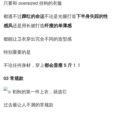
只要和 oversized 挂钩的衣服
都逃不过
不论是光腿打造
蹿红的命运
下半身失踪的性
还是用长裙打造
感风
纤瘦的单薄感
都能让卫衣穿出完全不同的造型感
特别重要的是
不论任何身材，穿上
都会显瘦 5 斤！
！
03 常规款
过去最让人不屑的常规款