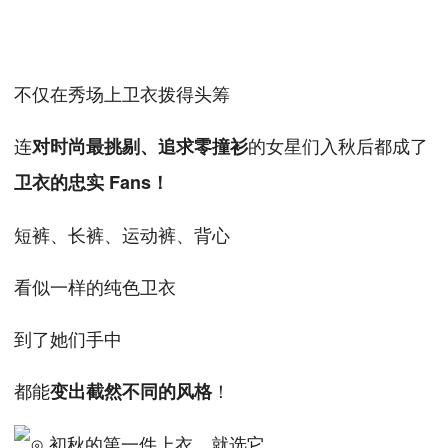
不仅在秀场上卫衣拨得头筹
连
的女星们入秋后都成了
对时尚最挑剔、追求零撞衫
卫衣的忠实 Fans！
短裤、长裤、运动裤、背心
看似一样的纯色卫衣
到了她们手中
都能
！
变出截然不同的风格