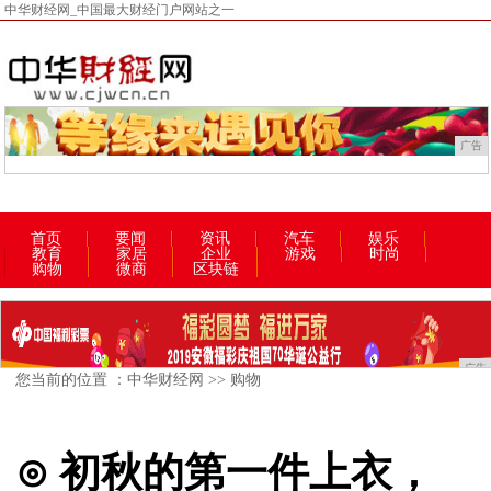
中华财经网_中国最大财经门户网站之一
广告
首页
要闻
资讯
汽车
娱乐
教育
家居
企业
游戏
时尚
购物
微商
区块链
广告
您当前的位置 ：
中华财经网
>>
购物
⊙ 初秋的第一件上衣，