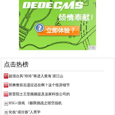
广告
点击热榜
超强台风“玲玲”将进入黄海 浙江山
郑爽整容后遗症还在啊？这个怪异细节
新晋院士王坚频频提及这家科技公司的
H5G+游戏 《极限挑战之猎空战机
化妆“成分族”人类学