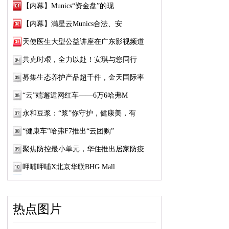
【内幕】Munics“资金盘”的现
【内幕】满星云Munics合法、安
天使医生大型公益讲座在广东影视频道
共克时艰，全力以赴！安琪与您同行
募集生态养护产品超千件，金天国际率
“云”端邂逅网红车——6万6哈弗M
永和豆浆：“浆”你守护，健康美，有
“健康车”哈弗F7推出“云团购”
聚焦防控最小单元，华住推出居家防疫
呷哺呷哺X北京华联BHG Mall
热点图片