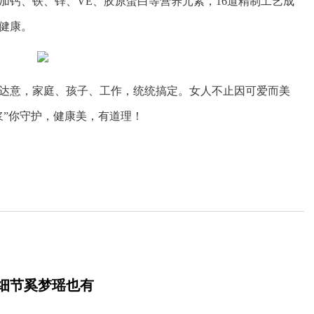
加钙、铁、锌、
VE、胶原蛋白等营养元素，16道精制工艺成
健康。
达意，家庭、孩子、工作，统统搞定。女人不止因可爱而美
浆”你守护，健康美，有道理！
细节奚梦瑶也有