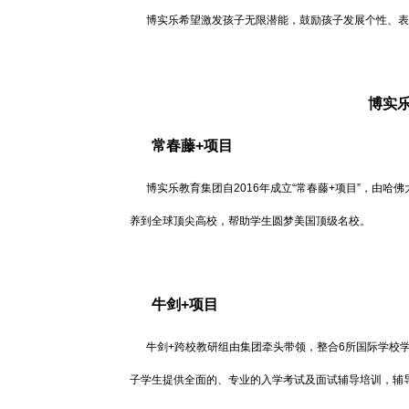
博实乐希望激发孩子无限潜能，鼓励孩子发展个性、表
博实
常春藤
+项目
博实乐教育集团自2016年成立“常春藤+项目”，由哈
养到全球顶尖高校，帮助学生圆梦美国顶级名校。
牛剑
+项目
牛剑+跨校教研组由集团牵头带领，整合6所国际学校学
子学生提供全面的、专业的入学考试及面试辅导培训，辅