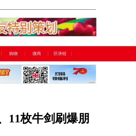
广告
购物
微商
区块链
广告
r、11枚牛剑刷爆朋