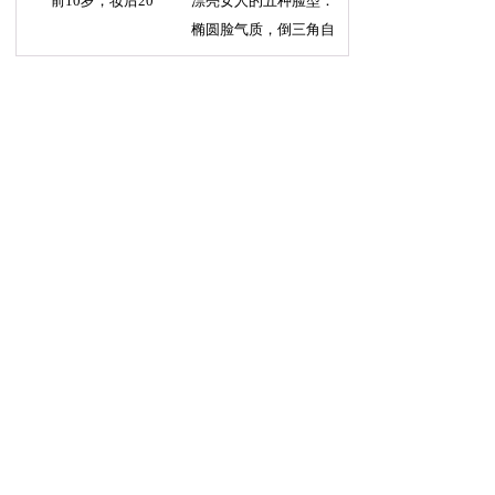
前10岁，妆后20
漂亮女人的五种脸型：
椭圆脸气质，倒三角自