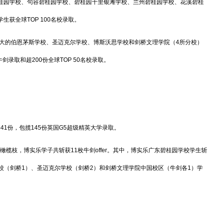
园学校、句容碧桂园学校、碧桂园十里银滩学校、兰州碧桂园学校、花溪碧桂
获全球TOP 100名校录取。
大的伯恩茅斯学校、圣迈克尔学校、博斯沃思学校和剑桥文理学院（4所分校）
剑录取和超200份全球TOP 50名校录取。
641份，包揽145份英国G5超级精英大学录取。
枝，博实乐学子共斩获11枚牛剑offer。其中，博实乐广东碧桂园学校学生斩
校（剑桥1）、圣迈克尔学校（剑桥2）和剑桥文理学院中国校区（牛剑各1）学