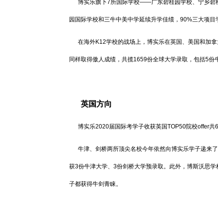
博实乐旗下7所国际学校——广东碧桂园学校、宁乡碧桂
园国际学校和三牛中美中学延续升学佳绩，90%三大项目学生
在海外K12学校的战场上，博实乐在英国、美国和加拿
同样取得傲人成绩，共揽1659份全球大学录取，包括5份牛
英国方向
博实乐2020届国际考学子收获英国TOP50院校offer共
牛津、剑桥两所顶尖名校今年依然向博实乐学子递来了橄榄
获3份牛津大学、3份剑桥大学预录取。此外，博斯沃思学
子都获得牛剑青睐。