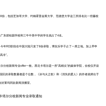
er共78份，包括芝加哥大学、约翰霍普金斯大学、范德堡大学这三所排名比一些藤校
广东碧桂园学校和三牛中美中学的学生就占了4名。
今年RD阶段在中国大陆只发了8份录取，博实乐学子占了一席之地。加上早申
高冷”。
分校新闻专业offer一枚。西北卡塔尔是一所“高精尖”的媒体学院，全校仅开设
中国区的录取数量都是个位数，《冰与火之歌》和《消失的爱人》的作者就师出于
有好莱坞同款新闻演播室。
卡塔尔分校新闻专业录取通知