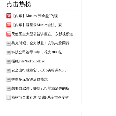
点击热榜
【内幕】Munics“资金盘”的现
【内幕】满星云Munics合法、安
天使医生大型公益讲座在广东影视频道
共克时艰，全力以赴！安琪与您同行
科技公司连亏14年，花光3000亿
拒绝FileNotFoundExc
安全出行就靠它，6万6买哈弗M6，
拼多多无货源店群模式
想要自驾游，哪款SUV能满足你的所
植树节自带春意 哈弗F系车市创变树