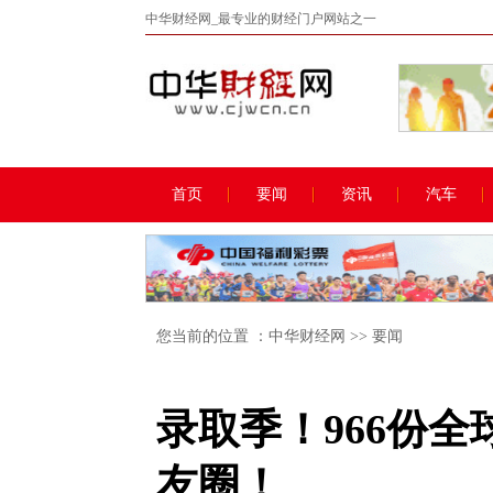
中华财经网_最专业的财经门户网站之一
首页
要闻
资讯
汽车
您当前的位置 ：
中华财经网
>>
要闻
录取季！966份全球
友圈！