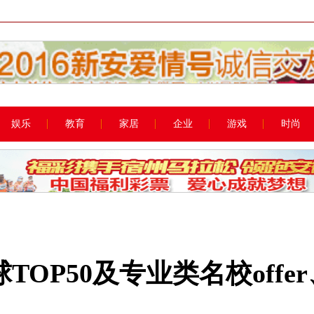
娱乐
教育
家居
企业
游戏
时尚
TOP50及专业类名校offe