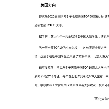
美国方向
博实乐2020届国际考学子收获美国TOP50院校off
还靠前的TOP 15大学。
据了解，芝大今年一共录取52名中国大陆学生，博实乐
另一所全美TOP10的小众名校——约翰霍普金斯大学，
请，这所学校给中国学生也只发了32份录取，比芝大更为“
截至发稿前，博实乐学子再添美国TOP10西北大学卡塔尔
新闻和传媒2个专业，每年在全世界只录取100人左右，
此。学校由有王室背景的卡塔尔基金会支持建设，校内还
西北大学