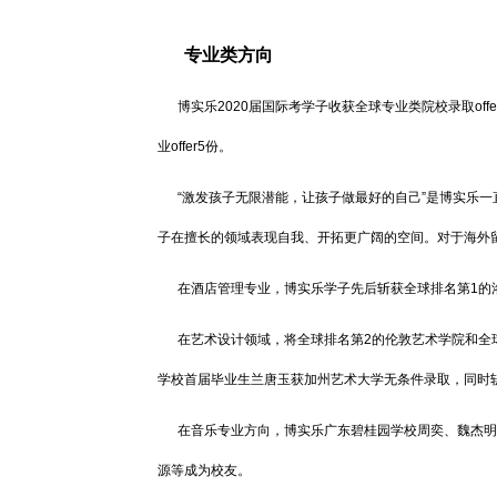
专业类方向
博实乐2020届国际考学子收获全球专业类院校录取offer共
业offer5份。
“激发孩子无限潜能，让孩子做最好的自己”是博实乐一
子在擅长的领域表现自我、开拓更广阔的空间。对于海外
在酒店管理专业，博实乐学子先后斩获全球排名第1的洛桑酒
在艺术设计领域，将全球排名第2的伦敦艺术学院和全球排
学校首届毕业生兰唐玉获加州艺术大学无条件录取，同时斩获$5
在音乐专业方向，博实乐广东碧桂园学校周奕、魏杰明
源等成为校友。