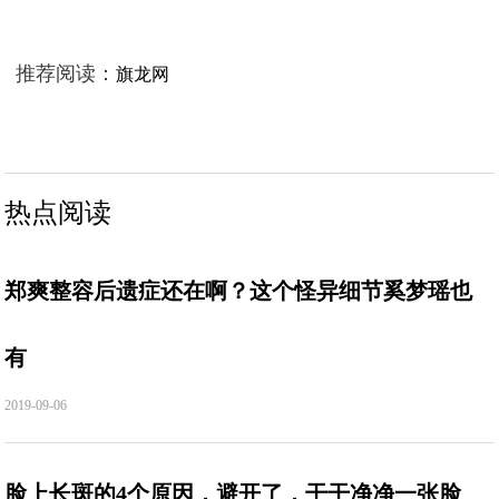
推荐阅读：
旗龙网
热点阅读
郑爽整容后遗症还在啊？这个怪异细节奚梦瑶也
有
2019-09-06
脸上长斑的4个原因，避开了，干干净净一张脸