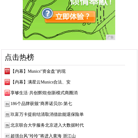
广告
点击热榜
【内幕】Munics“资金盘”的现
【内幕】满星云Munics合法、安
享够生活·共创辉煌|创新模式商圈消
186个品牌获颁“商界诺贝尔-第七
玖富万卡提前结清取消借款能退保险单
北京联合大学服务北京进入大数据时代
超强台风“玲玲”将进入黄海 浙江山