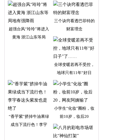
三个诀窍看透巴菲特的
超强台风“玲玲”将进入
财富理念
黄海 浙江山东等局
全球变暖若再不受控，
地球只有11年“好日
小学生“化妆”圈粉，妆
“香芋紫”挤掉牛油果绿
前10岁，妆后20
成当下流行色！李宇