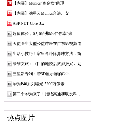
【内幕】Munics“资金盘”的现
【内幕】满星云Munics合法、安
ASP.NET Core 3.x
超值体验，6万6哈弗M6伴你幸“弗
天使医生大型公益讲座在广东影视频道
生活小技巧！家里各种除异味方法，简
绿维文旅：《目的地疫后旅游振兴计划
三星新专利：带3D显示屏的Gala
华为P40系列曝光 5200万像素
第二个华为来了！拒绝高通和联发科，
热点图片