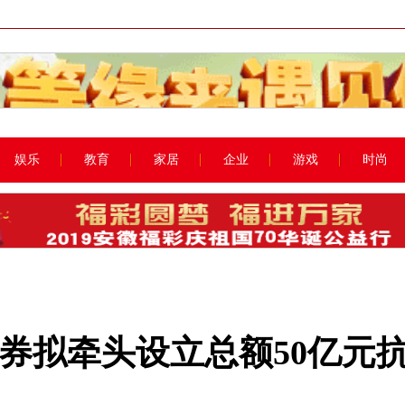
娱乐
教育
家居
企业
游戏
时尚
券拟牵头设立总额50亿元