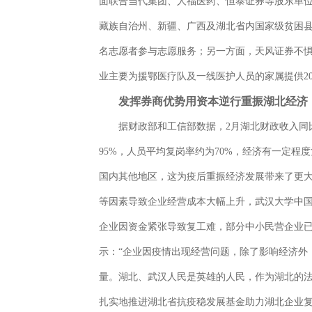
面联合当代集团、人福医药、恒泰证券等股东单位
藏族自治州、新疆、广西及湖北省内国家级贫困县
名志愿者参与志愿服务；另一方面，天风证券不惧
业主要为援鄂医疗队及一线医护人员的家属提供20
发挥券商优势
用资本逆行
重振湖北经济
据财政部和工信部数据，2月湖北财政收入同比
95%，人员平均复岗率约为70%，经济有一定
国内其他地区，这为疫后重振经济发展带来了更
等因素导致企业经营成本大幅上升，武汉大学中国
企业因资金紧张导致复工难，部分中小民营企业
示：“企业因疫情出现经营问题，除了影响经济外
量。湖北、武汉人民是英雄的人民，作为湖北的
扎实地推进湖北省抗疫稳发展基金助力湖北企业复