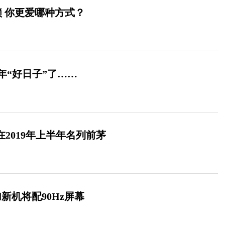
解锁 你更爱哪种方式？
年“好日子”了……
量在2019年上半年名列前茅
加新机将配90Hz屏幕