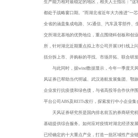
生产能力相对最稳定的地区，相关人士指出：“这
都处于战略窗口期。”而湖北省近年大力推进“一
全省的涵盖集成电路、5G通信、汽车及零部件、
交所湖北基地的优势地位，重点围绕科创板和创业
所，针对湖北近期重点拟上市公司开展1对1线上
括分拆上市、并购标的寻找、市场开拓、联合研
与此同时，据wind数据显示，今年一季度天
风证券已帮助当代明诚、武汉港航发展集团、鄂旅
企业发行抗疫债和绿色债，与省高投等合作伙伴
平台公司ABS及REITs发行，探索发行中小企业
天风证券研究所是国内排名前五的券商研究
基础提供综合服务。如何应对疫情对湖北经济发展
已经确定的十大重点产业，打造一批区域性产业链