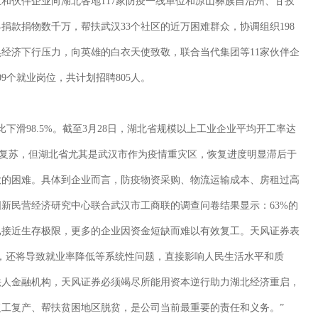
和伙伴企业向湖北各地117家防疫一线单位和凉山彝族自治州、甘孜
捐款捐物数千万，帮扶武汉33个社区的近万困难群众，协调组织198
经济下行压力，向英雄的白衣天使致敬，联合当代集团等11家伙伴企
9个就业岗位，共计划招聘805人。
下滑98.5%。截至3月28日，湖北省规模以上工业企业平均开工率达
程度复苏，但湖北省尤其是武汉市作为疫情重灾区，恢复进度明显滞后于
大的困难。具体到企业而言，防疫物资采购、物流运输成本、房租过高
新民营经济研究中心联合武汉市工商联的调查问卷结果显示：63%的
已接近生存极限，更多的企业因资金短缺而难以有效复工。天风证券表
，还将导致就业率降低等系统性问题，直接影响人民生活水平和质
法人金融机构，天风证券必须竭尽所能用资本逆行助力湖北经济重启，
工复产、帮扶贫困地区脱贫，是公司当前最重要的责任和义务。”