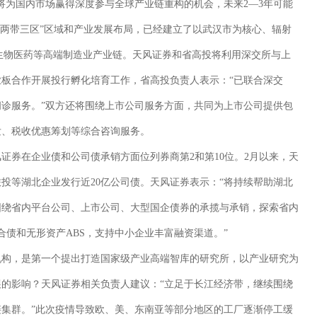
将为国内市场赢得深度参与全球产业链重构的机会，未来2—3年可能
芯两带三区”区域和产业发展布局，已经建立了以武汉市为核心、辐射
生物医药等高端制造业产业链。天风证券和省高投将利用深交所与上
板合作开展投行孵化培育工作，省高投负责人表示：“已联合深交
问诊服务。”双方还将围绕上市公司服务方面，共同为上市公司提供包
发、税收优惠筹划等综合咨询服务。
风证券在企业债和公司债承销方面位列券商第2和第10位。2月以来，天
投等湖北企业发行近20亿公司债。天风证券表示：“将持续帮助湖北
围绕省内平台公司、上市公司、大型国企债券的承揽与承销，探索省内
集合债和无形资产ABS，支持中小企业丰富融资渠道。”
机构，是第一个提出打造国家级产业高端智库的研究所，以产业研究为
的影响？天风证券相关负责人建议：“立足于长江经济带，继续围绕
集群。”此次疫情导致欧、美、东南亚等部分地区的工厂逐渐停工缓