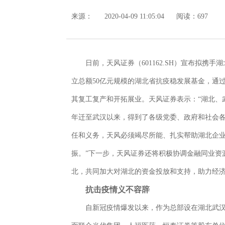
来源：
2020-04-09 11:05:04
阅读：697
日前，天风证券（601162.SH）宣布拟携
立总额50亿元规模的湖北省抗疫稳发展基金，通
其复工复产和开拓展业。天风证券表示：“湖北、
年迁至武汉以来，得到了各级党委、政府和社会
任和义务，天风必须竭尽所能、扎实帮助湖北企
振。”下一步，天风证券还将积极协调金融同业资
北，共同加大对湖北的资金投放和支持，助力经
抗击疫情
义不容辞
自新冠疫情爆发以来，作为总部设在湖北武