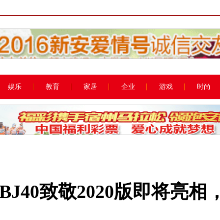
娱乐
教育
家居
企业
游戏
时尚
J40致敬2020版即将亮