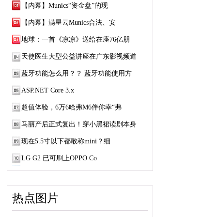
【内幕】Munics“资金盘”的现
【内幕】满星云Munics合法、安
地球：一首《凉凉》送给在座76亿朋
天使医生大型公益讲座在广东影视频道
蓝牙功能怎么用？？ 蓝牙功能使用方
ASP.NET Core 3.x
超值体验，6万6哈弗M6伴你幸“弗
马丽产后正式复出！穿小黑裙读剧本身
现在5.5寸以下都敢称mini？细
LG G2 已可刷上OPPO Co
热点图片