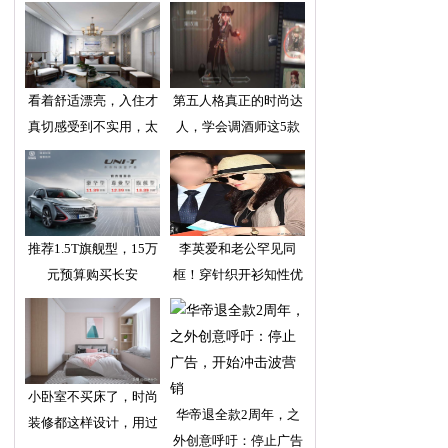
看着舒适漂亮，入住才
第五人格真正的时尚达
真切感受到不实用，太
人，学会调酒师这5款
推荐1.5T旗舰型，15万
李英爱和老公罕见同
元预算购买长安
框！穿针织开衫知性优
雅
小卧室不买床了，时尚
华帝退全款2周年，之
装修都这样设计，用过
外创意呼吁：停止广告