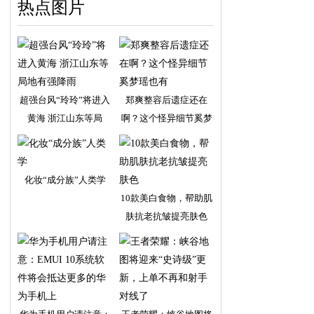
热点图片
超强台风“玲玲”将进入
郑爽整容后遗症还在
黄海 浙江山东等局
啊？这个怪异细节奚梦
瑶
化妆“成分族”人类学
10款美白食物，帮助肌
肤抗老抗皱提亮肤色