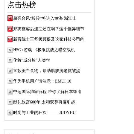
点击热榜
超强台风“玲玲”将进入黄海 浙江山
郑爽整容后遗症还在啊？这个怪异细节
新晋院士王坚频频提及这家科技公司的
H5G+游戏 《极限挑战之猎空战机
化妆“成分族”人类学
10款美白食物，帮助肌肤抗老抗皱提
华为手机用户请注意：EMUI 10
中运国际独家行程:带你了解日本铸造
献礼故宫600年,太和双尊再度引起
时尚与工业的狂欢———JUDYHU