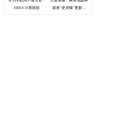
华为手机用户请注意：
王者荣耀：峡谷地图将
EMUI 10系统软
迎来“史诗级”更新，