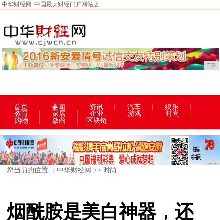
中华财经网_中国最大财经门户网站之一
广告
首页
要闻
资讯
汽车
娱乐
教育
家居
企业
游戏
时尚
购物
微商
区块链
广告
您当前的位置 ：
中华财经网
>>
时尚
烟酰胺是美白神器，还