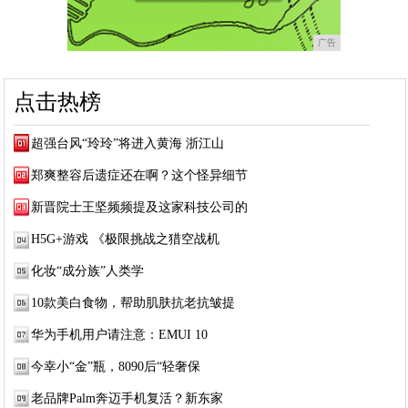
广告
点击热榜
超强台风“玲玲”将进入黄海 浙江山
郑爽整容后遗症还在啊？这个怪异细节
新晋院士王坚频频提及这家科技公司的
H5G+游戏 《极限挑战之猎空战机
化妆“成分族”人类学
10款美白食物，帮助肌肤抗老抗皱提
华为手机用户请注意：EMUI 10
今幸小“金”瓶，8090后“轻奢保
老品牌Palm奔迈手机复活？新东家