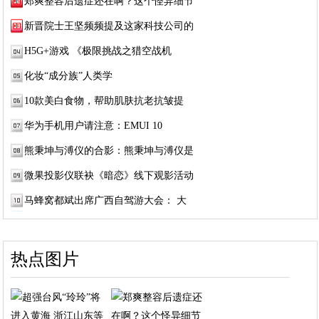
郑爽整容后遗症还在啊？这个怪异细节
新晋院士王坚频频提及这家科技公司的
H5G+游戏 《极限挑战之猎空战机
化妆“成分族”人类学
10款美白食物，帮助肌肤抗老抗皱提
华为手机用户请注意：EMUI 10
熊秉坤与溥仪的合影：熊秉坤与溥仪是
微果投影仪联袂《暗恋》线下观影活动
马蜂窝都斌出席广西自驾游大会： 大
热点图片