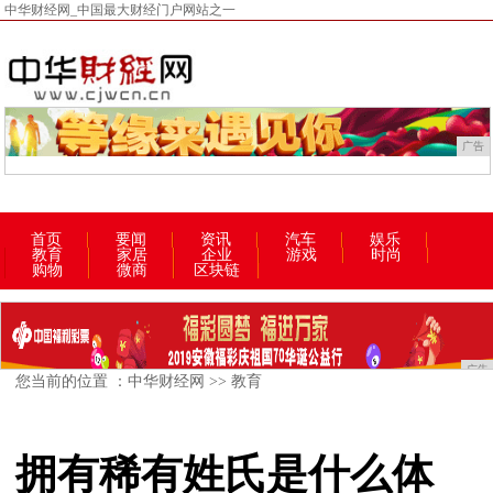
中华财经网_中国最大财经门户网站之一
广告
首页
要闻
资讯
汽车
娱乐
教育
家居
企业
游戏
时尚
购物
微商
区块链
广告
您当前的位置 ：
中华财经网
>>
教育
拥有稀有姓氏是什么体