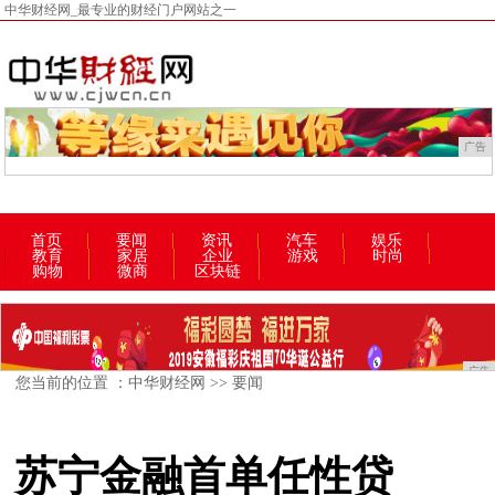
中华财经网_最专业的财经门户网站之一
广告
首页
要闻
资讯
汽车
娱乐
教育
家居
企业
游戏
时尚
购物
微商
区块链
广告
您当前的位置 ：
中华财经网
>>
要闻
苏宁金融首单任性贷