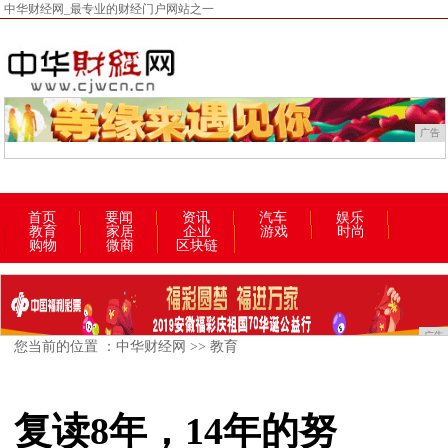
中华财经网_最专业的财经门户网站之一
广告
首页
要闻
资讯
汽车
娱乐
教育
家居
企业
游戏
时尚
购物
微商
区块链
广告
您当前的位置 ：
中华财经网
>>
教育
复读8年，14年的努