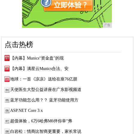
广告
点击热榜
【内幕】Munics“资金盘”的现
【内幕】满星云Munics合法、安
地球：一首《凉凉》送给在座76亿朋
天使医生大型公益讲座在广东影视频道
蓝牙功能怎么用？？ 蓝牙功能使用方
ASP.NET Core 3.x
超值体验，6万6哈弗M6伴你幸“弗
白岩松：情商比智商更重要，家长常说