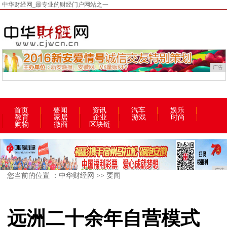
中华财经网_最专业的财经门户网站之一
广告
首页
要闻
资讯
汽车
娱乐
教育
家居
企业
游戏
时尚
购物
微商
区块链
广告
您当前的位置 ：
中华财经网
>>
要闻
远洲二十余年自营模式