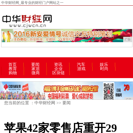
中华财经网_最专业的财经门户网站之一
广告
首页
要闻
资讯
汽车
娱乐
教育
家居
企业
游戏
时尚
购物
微商
区块链
广告
您当前的位置 ：
中华财经网
>>
要闻
苹果42家零售店重开29