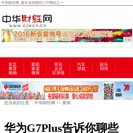
中华财经网_最专业的财经门户网站之一
广告
首页
要闻
资讯
汽车
娱乐
教育
家居
企业
游戏
时尚
购物
微商
区块链
广告
您当前的位置 ：
中华财经网
>>
要闻
华为G7Plus告诉你聊些